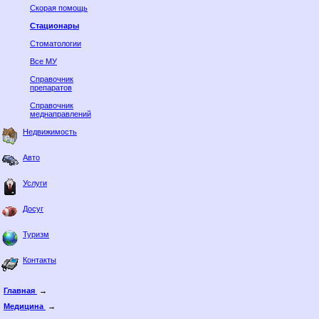
Скорая помощь
Стационары
Стоматологии
Все МУ
Справочник
препаратов
Справочник
меднаправлений
Недвижимость
Авто
Услуги
Досуг
Туризм
Контакты
Главная
→
Медицина
→