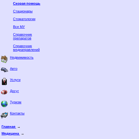
Скорая помощь
Стационары
Стоматологии
Все МУ
Справочник
препаратов
Справочник
меднаправлений
Недвижимость
Авто
Услуги
Досуг
Туризм
Контакты
Главная
→
Медицина
→