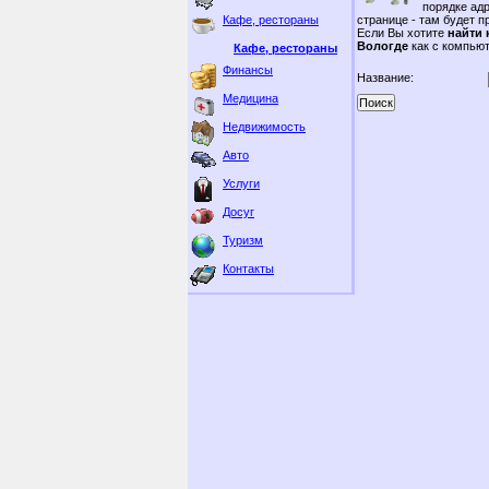
порядке ад
Кафе, рестораны
странице - там будет 
Если Вы хотите
найти 
Вологде
как с компьют
Кафе, рестораны
Финансы
Название:
Медицина
Недвижимость
Авто
Услуги
Досуг
Туризм
Контакты