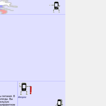
 питания. В
Акции
ологды. Вы
ительную
в алфавитном