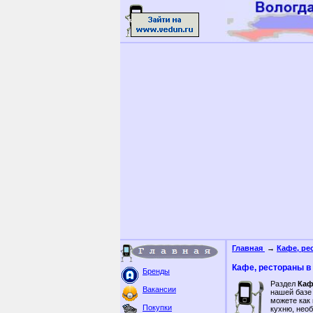
Главная
→
Кафе, ре
Кафе, рестораны в
Бренды
Раздел
Каф
Вакансии
нашей базе
можете как 
Покупки
кухню, нео