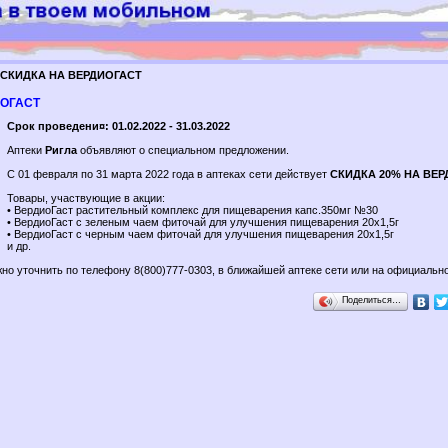
СКИДКА НА ВЕРДИОГАСТ
ИОГАСТ
Срок проведени¤: 01.02.2022 - 31.03.2022
Аптеки
Ригла
объявляют о специальном предложении.
C 01 февраля по 31 марта 2022 года в аптеках сети действует
СКИДКА 20% НА ВЕ
Товары, участвующие в акции:
• ВердиоГаст растительный комплекс для пищеварения капс.350мг №30
• ВердиоГаст с зеленым чаем фиточай для улучшения пищеварения 20х1,5г
• ВердиоГаст с черным чаем фиточай для улучшения пищеварения 20х1,5г
и др.
но уточнить по телефону 8(800)777-0303, в ближайшей аптеке сети или на официальн
Поделиться…