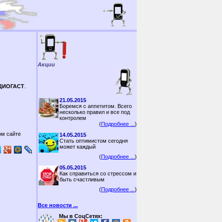
Акции
РДИОГАСТ
.
21.05.2015
Боремся с аппетитом. Всего
несколько правил и все под
контролем
(
Подробнее ...
)
ом сайте
14.05.2015
Стать оптимистом сегодня
может каждый
(
Подробнее ...
)
05.05.2015
Как справиться со стрессом и
быть счастливым
(
Подробнее ...
)
Все новости ...
Мы в СоцСетях: