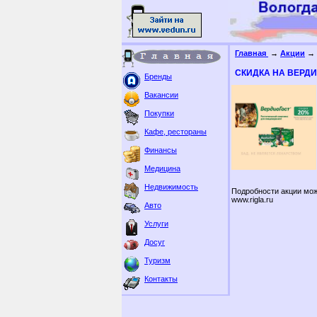
Главная
→
Акции
→ 
СКИДКА НА ВЕРД
Бренды
Вакансии
Покупки
Кафе, рестораны
Финансы
Медицина
Недвижимость
Подробности акции мож
www.rigla.ru
Авто
Услуги
Досуг
Туризм
Контакты