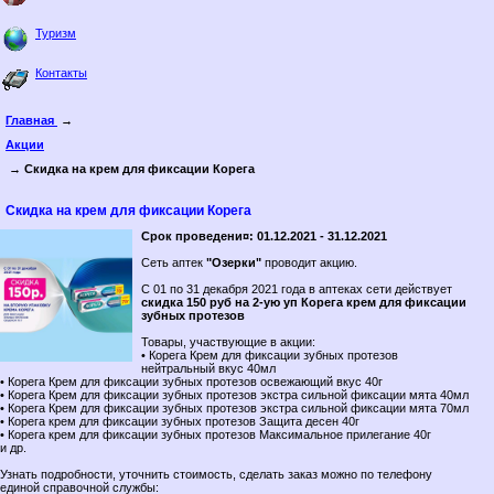
Туризм
Контакты
Главная
→
Акции
→ Скидка на крем для фиксации Корега
Скидка на крем для фиксации Корега
Срок проведени¤: 01.12.2021 - 31.12.2021
Сеть аптек
"Озерки"
проводит акцию.
С 01 по 31 декабря 2021 года в аптеках сети действует
скидка 150 руб на 2-ую уп Корега крем для фиксации
зубных протезов
Товары, участвующие в акции:
• Корега Крем для фиксации зубных протезов
нейтральный вкус 40мл
• Корега Крем для фиксации зубных протезов освежающий вкус 40г
• Корега Крем для фиксации зубных протезов экстра сильной фиксации мята 40мл
• Корега Крем для фиксации зубных протезов экстра сильной фиксации мята 70мл
• Корега крем для фиксации зубных протезов Защита десен 40г
• Корега крем для фиксации зубных протезов Максимальное прилегание 40г
и др.
Узнать подробности, уточнить стоимость, сделать заказ можно по телефону
единой справочной службы: