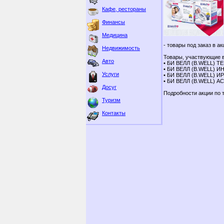
Кафе, рестораны
Финансы
Медицина
- товары под заказ в а
Недвижимость
Товары, участвующие в
Авто
• БИ ВЕЛЛ (B.WELL) 
• БИ ВЕЛЛ (B.WELL)
Услуги
• БИ ВЕЛЛ (B.WELL) И
• БИ ВЕЛЛ (B.WELL) 
Досуг
Подробности акции по т
Туризм
Контакты