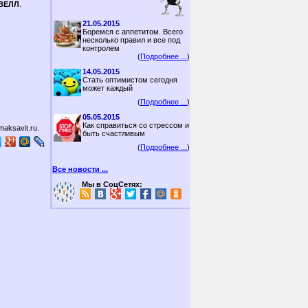
 ВЕЛЛ
.
21.05.2015
Боремся с аппетитом. Всего
несколько правил и все под
контролем
(
Подробнее ...
)
14.05.2015
Стать оптимистом сегодня
может каждый
(
Подробнее ...
)
05.05.2015
Как справиться со стрессом и
aksavit.ru.
быть счастливым
(
Подробнее ...
)
Все новости ...
Мы в СоцСетях: