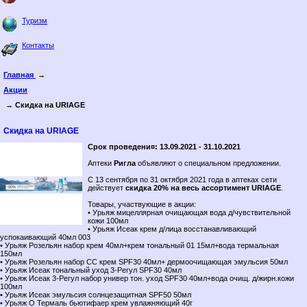
Туризм
Контакты
Главная
→
Акции
→ Скидка на URIAGE
Скидка на URIAGE
Срок проведени¤: 13.09.2021 - 31.10.2021
Аптеки
Ригла
объявляют о специальном предложении.
C 13 сентября по 31 октября 2021 года в аптеках сети
действует
скидка 20% на весь ассортимент URIAGE
.
Товары, участвующие в акции:
• Урьяж мицеллярная очищающая вода д/чувствительной
кожи 100мл
• Урьяж Исеак крем д/лица восстанавливающий
успокаивающий 40мл 003
• Урьяж Розельян набор крем 40мл+крем тональный 01 15мл+вода термальная
150мл
• Урьяж Розельян набор СС крем SPF30 40мл+ дермоочищающая эмульсия 50мл
• Урьяж Исеак тональный уход 3-Регул SPF30 40мл
• Урьяж Исеак 3-Регул набор универ тон. уход SPF30 40мл+вода очищ. д/жирн.кожи
100мл
• Урьяж Исеак эмульсия солнцезащитная SPF50 50мл
• Урьяж О Термаль бьютифаер крем увлажняющий 40г