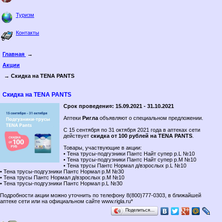
Туризм
Контакты
Главная
→
Акции
→ Скидка на TENA PANTS
Скидка на TENA PANTS
Срок проведени¤: 15.09.2021 - 31.10.2021
Аптеки
Ригла
объявляют о специальном предложении.
C 15 сентября по 31 октября 2021 года в аптеках сети
действует
скидка от 100 рублей на TENA PANTS
.
Товары, участвующие в акции:
• Тена трусы-подгузники Пантс Найт супер р.L №10
• Тена трусы-подгузники Пантс Найт супер р.М №10
• Тена трусы Пантс Нормал д/взрослых р.L №10
• Тена трусы-подгузники Пантс Нормал р.M №30
• Тена трусы Пантс Нормал д/взрослых р.M №10
• Тена трусы-подгузники Пантс Нормал р.L №30
Подробности акции можно уточнить по телефону 8(800)777-0303, в ближайшей
аптеке сети или на официальном сайте www.rigla.ru*
Поделиться…