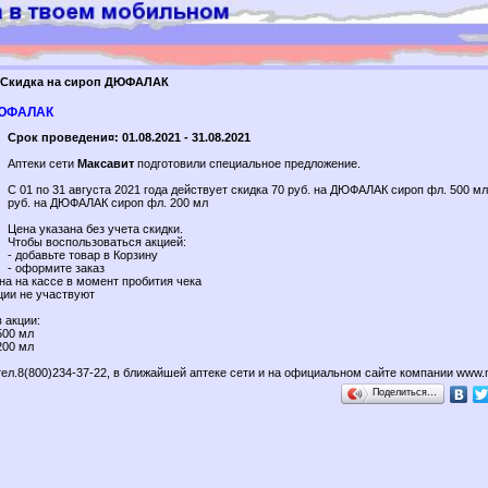
Скидка на сироп ДЮФАЛАК
ДЮФАЛАК
Срок проведени¤: 01.08.2021 - 31.08.2021
Аптеки сети
Максавит
подготовили специальное предложение.
С 01 по 31 августа 2021 года действует скидка 70 руб. на ДЮФАЛАК сироп фл. 500 мл
руб. на ДЮФАЛАК сироп фл. 200 мл
Цена указана без учета скидки.
Чтобы воспользоваться акцией:
- добавьте товар в Корзину
- оформите заказ
на на кассе в момент пробития чека
кции не участвуют
 акции:
500 мл
200 мл
ел.8(800)234-37-22, в ближайшей аптеке сети и на официальном сайте компании www.m
Поделиться…