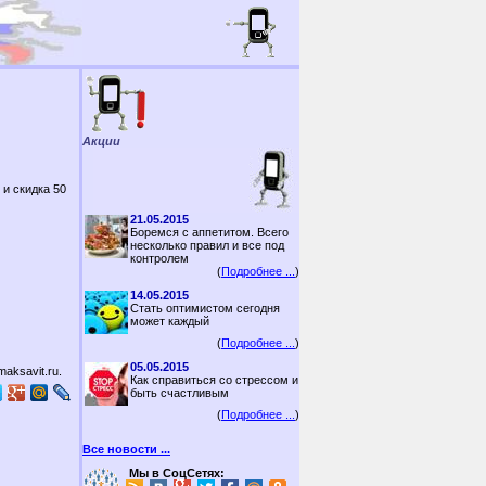
Акции
 и скидка 50
21.05.2015
Боремся с аппетитом. Всего
несколько правил и все под
контролем
(
Подробнее ...
)
14.05.2015
Стать оптимистом сегодня
может каждый
(
Подробнее ...
)
05.05.2015
aksavit.ru.
Как справиться со стрессом и
быть счастливым
(
Подробнее ...
)
Все новости ...
Мы в СоцСетях: