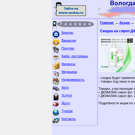
Главная
→
Акции
→ 
Скидка на сироп 
Бренды
Вакансии
Покупки
Кафе, рестораны
Финансы
Медицина
- скидка будет примене
Недвижимость
- товары под заказ в а
Авто
Товары, участвующие в
• ДЮФАЛАК сироп фл. 
Услуги
• ДЮФАЛАК сироп фл. 
Досуг
Подробности акции по т
Туризм
Контакты